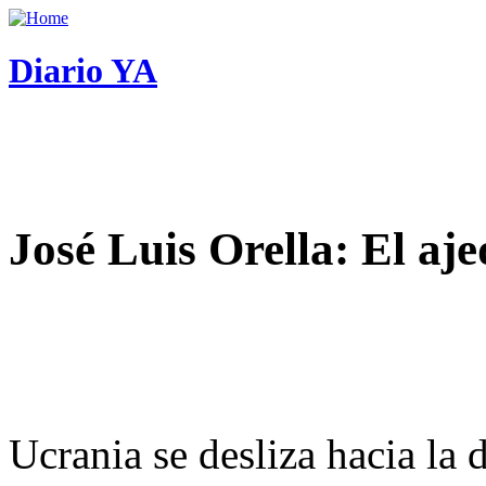
Diario YA
José Luis Orella: El aj
Ucrania se desliza hacia la 