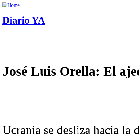
Diario YA
José Luis Orella: El aj
Ucrania se desliza hacia la 