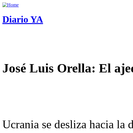
Diario YA
José Luis Orella: El aj
Ucrania se desliza hacia la 