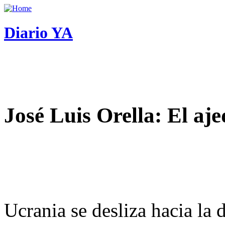
Diario YA
José Luis Orella: El aj
Ucrania se desliza hacia la 