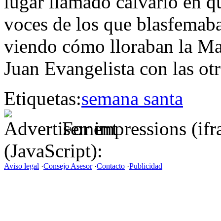
lugar llamado calvario en qu
voces de los que blasfemaba
viendo cómo lloraban la Ma
Juan Evangelista con las ot
Etiquetas:
semana santa
For impressions (if
(JavaScript):
Aviso legal
·
Consejo Asesor
·
Contacto
·
Publicidad