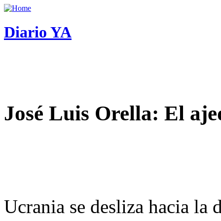
Diario YA
José Luis Orella: El aj
Ucrania se desliza hacia la 