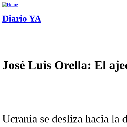
Diario YA
José Luis Orella: El aj
Ucrania se desliza hacia la 