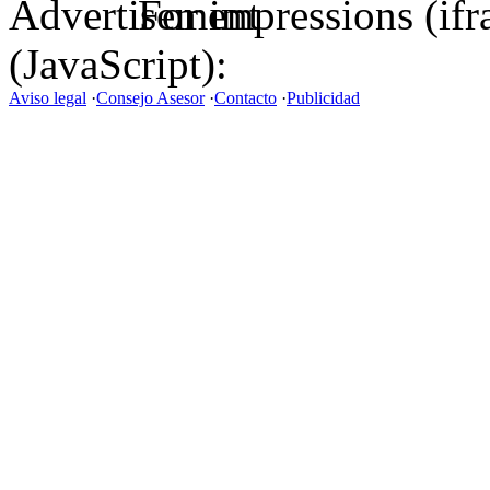
For impressions (if
(JavaScript):
Aviso legal
·
Consejo Asesor
·
Contacto
·
Publicidad