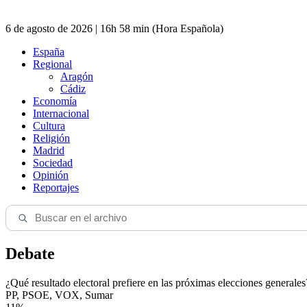
6 de agosto de 2026 | 16h 58 min (Hora Española)
España
Regional
Aragón
Cádiz
Economía
Internacional
Cultura
Religión
Madrid
Sociedad
Opinión
Reportajes
Debate
¿Qué resultado electoral prefiere en las próximas elecciones generales
PP, PSOE, VOX, Sumar