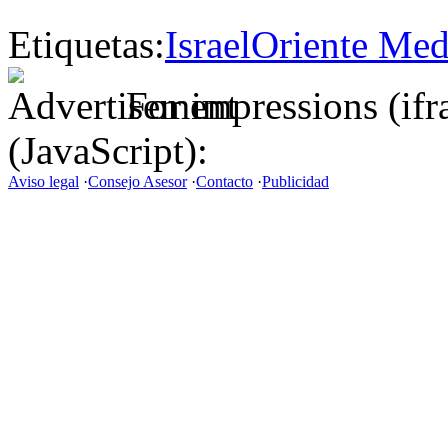
Etiquetas:
Israel
Oriente Med
For impressions (if
(JavaScript):
Aviso legal
·
Consejo Asesor
·
Contacto
·
Publicidad