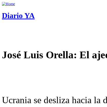
Diario YA
José Luis Orella: El aj
Ucrania se desliza hacia la 