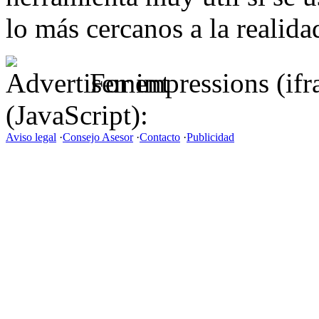
lo más cercanos a la realid
For impressions (if
(JavaScript):
Aviso legal
·
Consejo Asesor
·
Contacto
·
Publicidad