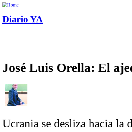
Diario YA
José Luis Orella: El aj
Ucrania se desliza hacia la 