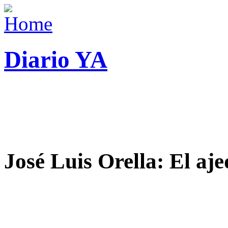
Diario YA
José Luis Orella: El aj