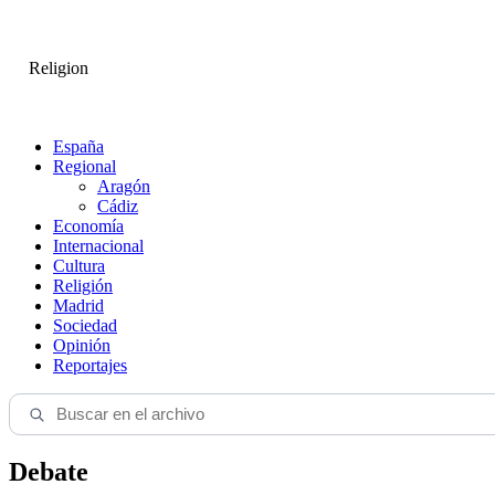
Religion
España
Regional
Aragón
Cádiz
Economía
Internacional
Cultura
Religión
Madrid
Sociedad
Opinión
Reportajes
Debate