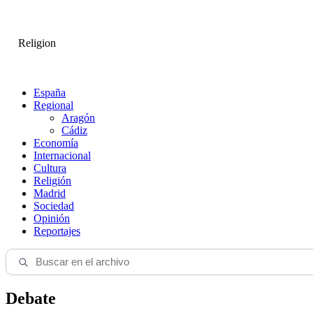
Religion
España
Regional
Aragón
Cádiz
Economía
Internacional
Cultura
Religión
Madrid
Sociedad
Opinión
Reportajes
Debate