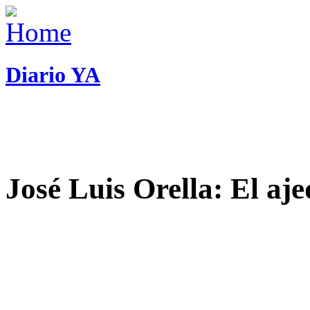
Diario YA
José Luis Orella: El aj