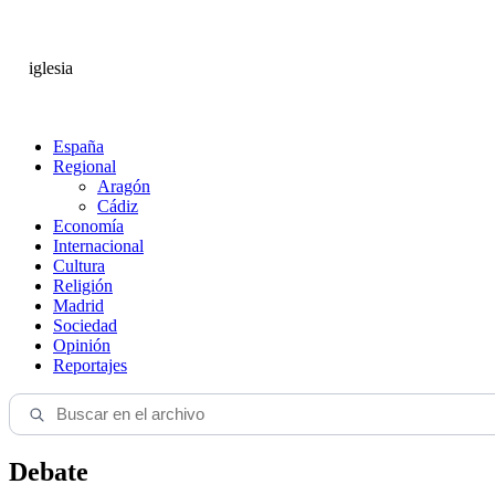
iglesia
España
Regional
Aragón
Cádiz
Economía
Internacional
Cultura
Religión
Madrid
Sociedad
Opinión
Reportajes
Debate