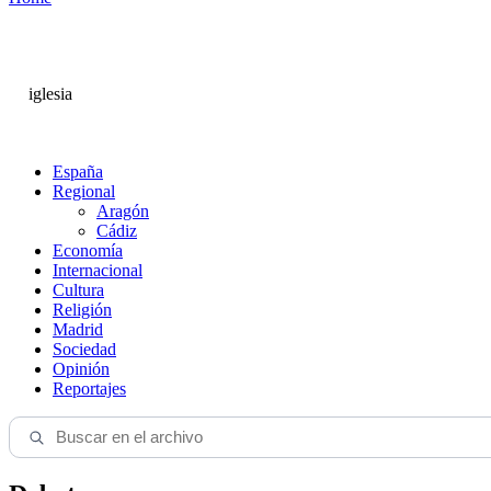
iglesia
España
Regional
Aragón
Cádiz
Economía
Internacional
Cultura
Religión
Madrid
Sociedad
Opinión
Reportajes