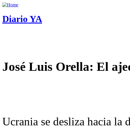
Diario YA
José Luis Orella: El aj
Ucrania se desliza hacia la 