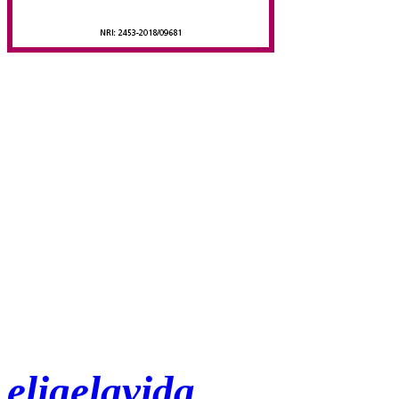
eligelavida