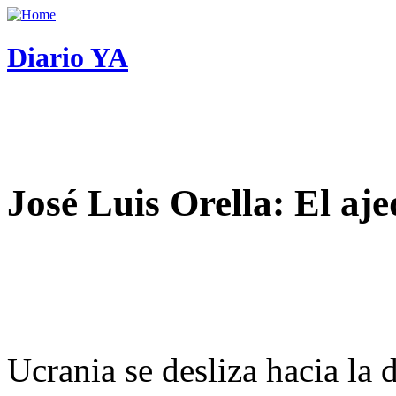
Diario YA
José Luis Orella: El aj
Ucrania se desliza hacia la 