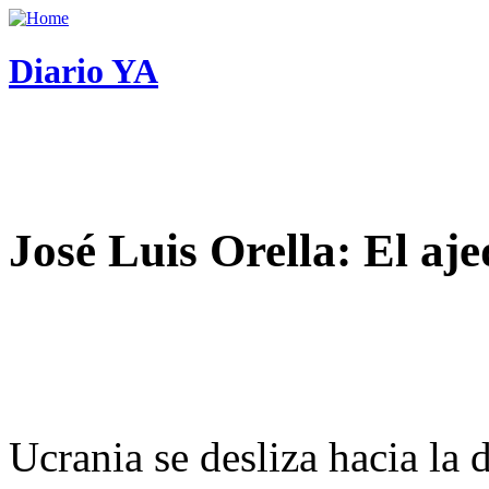
Diario YA
José Luis Orella: El aj
Ucrania se desliza hacia la 