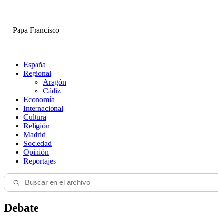
Papa Francisco
España
Regional
Aragón
Cádiz
Economía
Internacional
Cultura
Religión
Madrid
Sociedad
Opinión
Reportajes
Debate