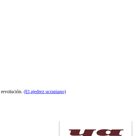
a revolución.
(El ajedrez ucraniano)