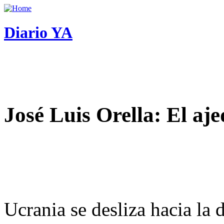
Diario YA
José Luis Orella: El aj
Ucrania se desliza hacia la 