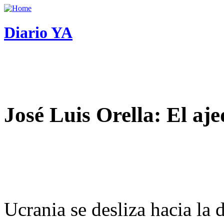
Diario YA
José Luis Orella: El aj
Ucrania se desliza hacia la 