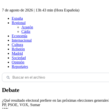
7 de agosto de 2026 | 13h 43 min (Hora Española)
España
Regional
Aragón
Cádiz
Economía
Internacional
Cultura
Religión
Madrid
Sociedad
Opinión
Reportajes
Debate
¿Qué resultado electoral prefiere en las próximas elecciones generales
PP, PSOE, VOX, Sumar