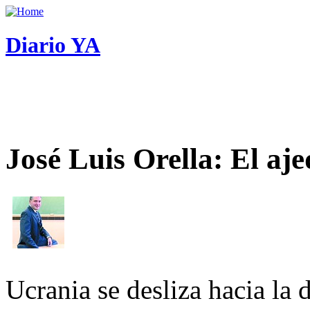
Diario YA
José Luis Orella: El aj
Ucrania se desliza hacia la 