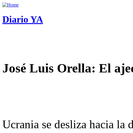
Diario YA
José Luis Orella: El aj
Ucrania se desliza hacia la 