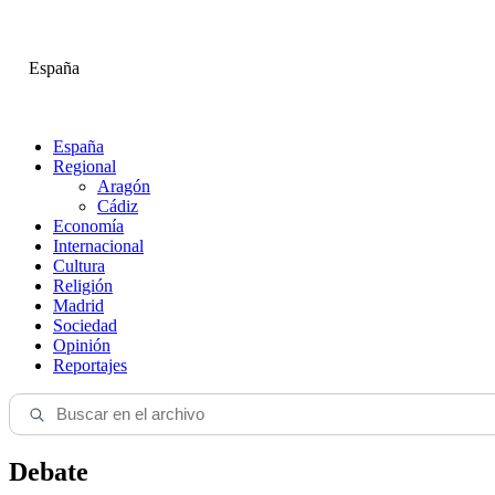
España
España
Regional
Aragón
Cádiz
Economía
Internacional
Cultura
Religión
Madrid
Sociedad
Opinión
Reportajes
Debate