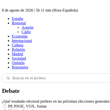
8 de agosto de 2026 | 5h 11 min (Hora Española)
España
Regional
Aragón
Cádiz
Economía
Internacional
Cultura
Religión
Madrid
Sociedad
Opinión
Reportajes
Debate
¿Qué resultado electoral prefiere en las próximas elecciones generales
PP, PSOE, VOX, Sumar