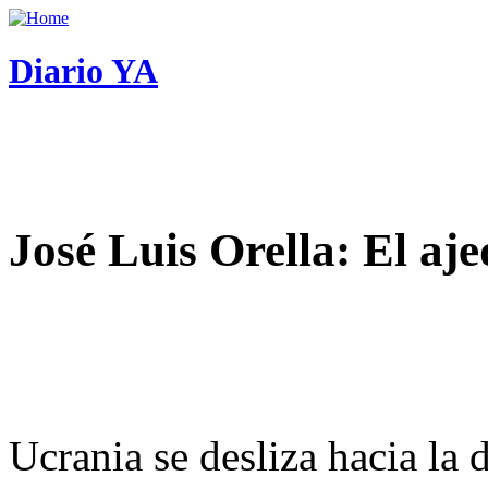
Diario YA
José Luis Orella: El aj
Ucrania se desliza hacia la 