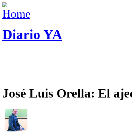
Diario YA
José Luis Orella: El aj