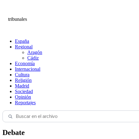
tribunales
España
Regional
Aragón
Cádiz
Economía
Internacional
Cultura
Religión
Madrid
Sociedad
Opinión
Reportajes
Debate