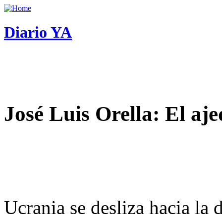
Diario YA
José Luis Orella: El aj
Ucrania se desliza hacia la 