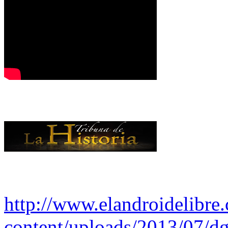
http://www.elandroidelibre
content/uploads/2013/07/dg