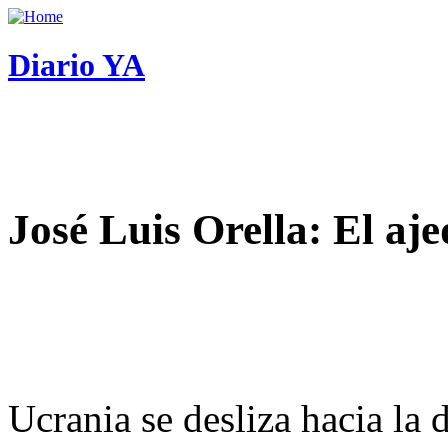
Diario YA
José Luis Orella: El aj
Ucrania se desliza hacia la 