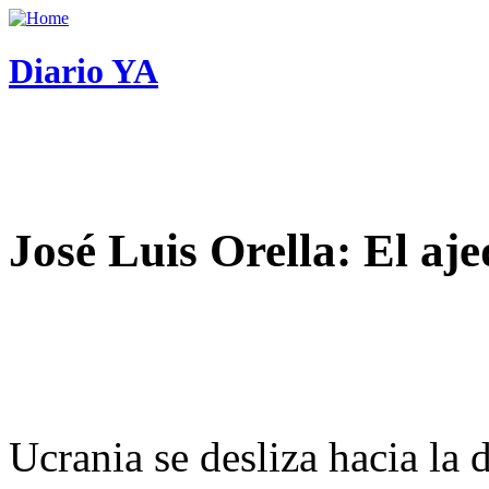
Diario YA
José Luis Orella: El aj
Ucrania se desliza hacia la 