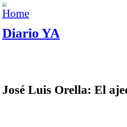
Diario YA
José Luis Orella: El aj